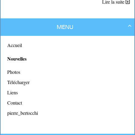
malgré les conditions sanitaires du moment .
Lire la suite
Nous avons fait de belles rencontres avec , peut être, de futurs
adhérents et avec certains centre sociaux
pour renouveler l' expérience de cet été . Un grand merci aux
Menu

élus et personnels de la mairie qui sont venus discuter avec nous .
Merci aux deux Jean Claude , à Jean Luc et Philippe pour leur
présence à mes côtés pour cet événement
Accueil
Nouvelles
Photos
Télécharger
Liens
Contact
pierre_bertocchi