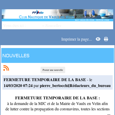
Vous êtes ici :
Accueil
»
Nouvelles
Imprimer la page...
Nouvelles
Poster une nouvelle
FERMETURE TEMPORAIRE DE LA BASE
- le
14/03/2020 07:24
pierre_bertocchi|Rédacteurs_du_bureau
par
FERMETURE TEMPORAIRE DE LA BASE :
à la demande de la MJC et de la Mairie de Vaulx en Velin afin
de lutter contre la propagation du coronavirus, toutes les sections
de la MJC sont fermées jusqu'à fin mars ( dans un premier temps)