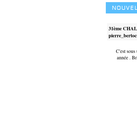
Nouve
31ème CHA
pierre_berto
C'est sous 
année . Br