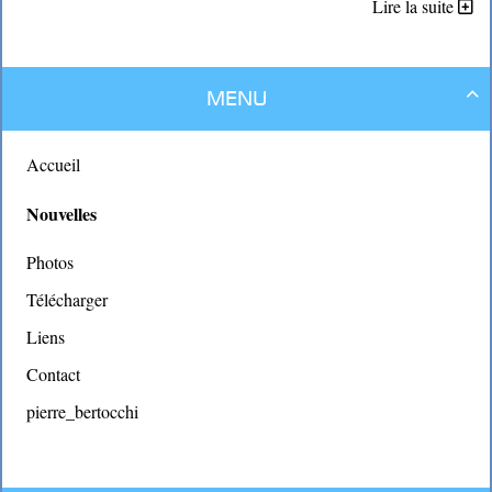
Lire la suite
Menu

Accueil
Nouvelles
Photos
Télécharger
Gérard, dit « Le Barbu » par les intimes du club , a rejoint la
Liens
liste qui devient trop longue des membres du club qui naviguent
dans les cieux ( Dan,Paule, Alain, Serge, Denis …)
Contact
Les membres du CNVV ( section voile de la MJC) s’associent à
pierre_bertocchi
la douleur de ses proches .
Toujours volontaire soit pour participer aux régates sur son
Gône , soit comme skipper au club GRAND LARGUE , mieux