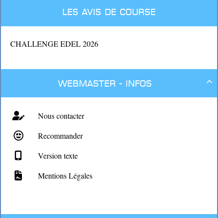
encore comme volontaire aux différents comités courses .
Les avis de course
Ses compétences ont beaucoup servis aux membres des
différents clubs , il n’était jamais avare de conseils et sa bonne
humeur lors des repas des équipages manquera.
CHALLENGE EDEL 2026
Que les vents de l’au-delà te soient favorable !
Webmaster - Infos

Nous contacter
Recommander
Version texte
Mentions Légales