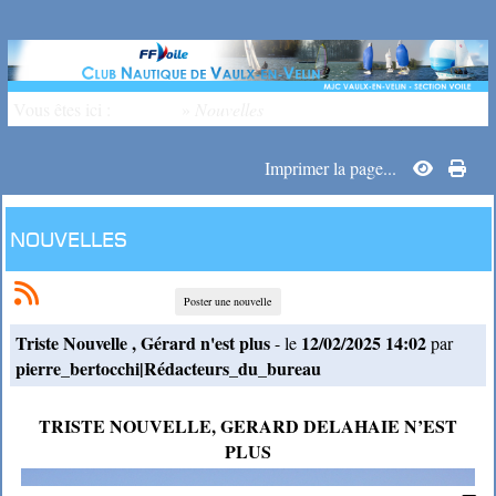
Vous êtes ici :
Accueil
»
Nouvelles
Imprimer la page...
Nouvelles
Poster une nouvelle
Triste Nouvelle , Gérard n'est plus
12/02/2025 14:02
- le
par
pierre_bertocchi|Rédacteurs_du_bureau
TRISTE NOUVELLE, GERARD DELAHAIE N’EST
PLUS