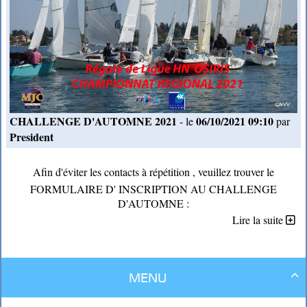
CHALLENGE D'AUTOMNE 2021
06/10/2021 09:10
- le
par
President
Afin d'éviter les contacts à répétition , veuillez trouver le
FORMULAIRE D' INSCRIPTION AU CHALLENGE
D'AUTOMNE :
Lire la suite
https://forms.gle/yQEtJiHW5damSySU7
Merci d'imprimer
les annexes
et l'
avis de course
et les
annexes modifiées n°1
Menu
