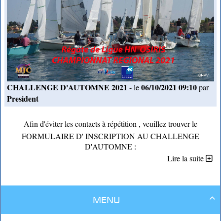
CHALLENGE D'AUTOMNE 2021
06/10/2021 09:10
- le
par
President
Afin d'éviter les contacts à répétition , veuillez trouver le
FORMULAIRE D' INSCRIPTION AU CHALLENGE
D'AUTOMNE :
Lire la suite
https://forms.gle/yQEtJiHW5damSySU7
Merci d'imprimer
les annexes
et l'
avis de course
et les
annexes modifiées n°1
Menu
