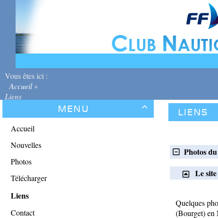
Vous êtes ici :
Accueil
»
Liens
Menu

Liens
Accueil
Nouvelles
Photos d
Photos
Le site
Télécharger
Liens
Quelques phot
Contact
(Bourget) en 