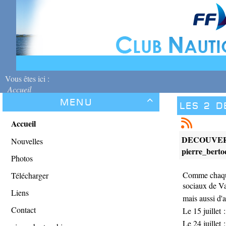
Vous êtes ici :
Accueil
Menu

Les 2 d
Accueil
DECOUVER
Nouvelles
pierre_bert
Photos
Comme chaque 
Télécharger
sociaux de V
Liens
mais aussi d'a
Contact
Le 15 juillet
Le 24 juill