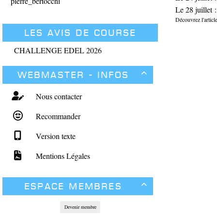
pierre_bertocchi
Le 28 juillet 
Découvrez l'article
Les avis de course
CHALLENGE EDEL 2026
Webmaster - Infos

Nous contacter
Recommander
Version texte
Mentions Légales
Espace membres

Devenir membre