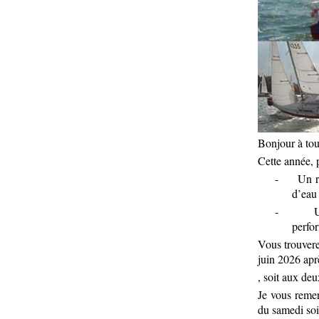
Bonjour à tout
Cette année, 
-
Un r
d’eau
-
U
perfo
Vous trouvere
juin 2026 apr
, soit aux deu
Je vous remer
du samedi soir