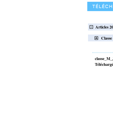
Téléc
Articles 2
Class
classe_M_
Téléchargé