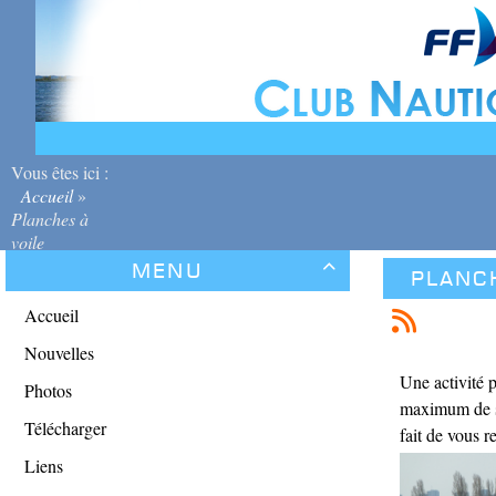
Vous êtes ici :
Accueil
»
Planches à
voile
Menu

Planc
Accueil
Nouvelles
Une activité p
Photos
maximum de se
Télécharger
fait de vous re
Liens