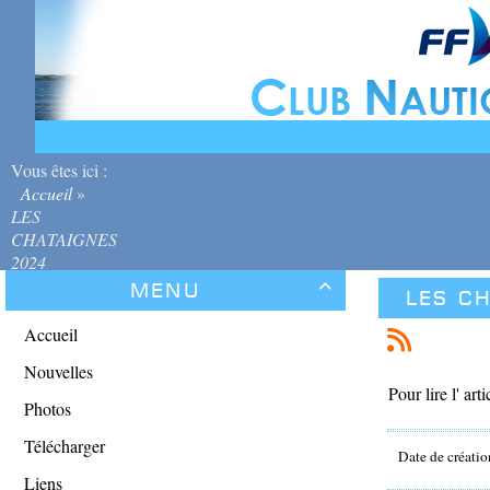
Vous êtes ici :
Accueil
»
LES
CHATAIGNES
2024
Menu

LES C
Accueil
Nouvelles
Pour lire l' arti
Photos
Télécharger
Date de créatio
Liens