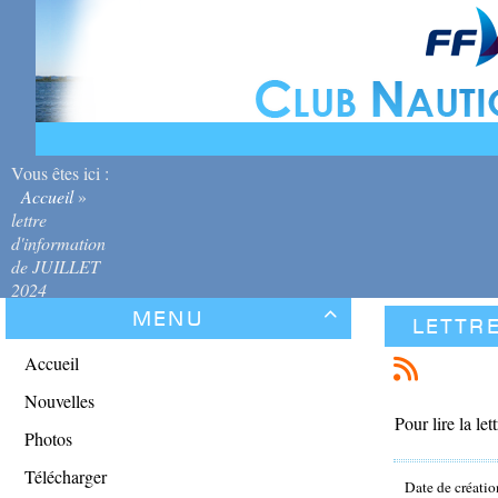
Vous êtes ici :
Accueil
»
lettre
d'information
de JUILLET
2024
Menu

lettre
Accueil
Nouvelles
Pour lire la lett
Photos
Télécharger
Date de créatio