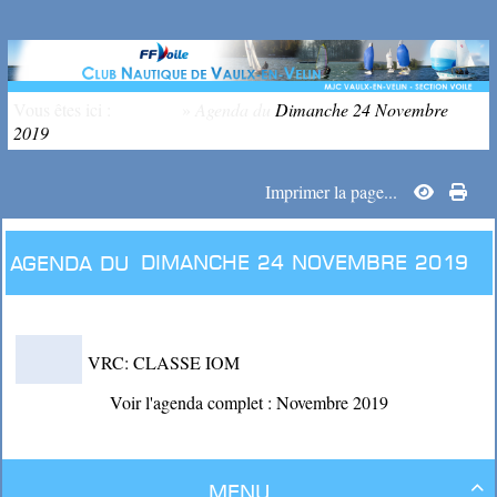
Vous êtes ici :
Accueil
»
Agenda du
Dimanche 24 Novembre
2019
Imprimer la page...
Agenda du
Dimanche 24 Novembre 2019
VRC: CLASSE IOM
Voir l'agenda complet : Novembre 2019
Menu
