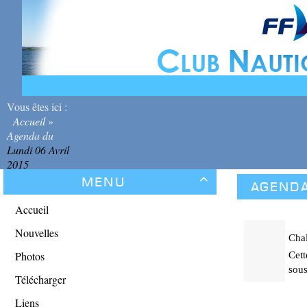
Vous êtes ici :
Accueil
»
Agenda du
Lundi 06 Avril
2015
Menu

Agend
Accueil
Nouvelles
Cha
Photos
Cett
sous
Télécharger
Liens