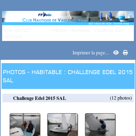
Vous êtes ici :
Accueil
»
Photos
»
Habitable : Challenge Edel
2015 SAL
Imprimer la page...
Photos -
Habitable : Challenge Edel 2015
SAL
Challenge Edel 2015 SAL
(12 photos)