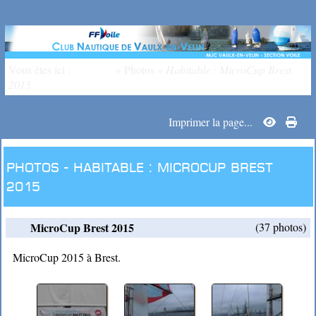
Vous êtes ici :
Accueil
»
Photos
»
Habitable : MicroCup Brest
2015
Imprimer la page...
Photos -
Habitable :
MicroCup Brest
2015
MicroCup Brest 2015
(37 photos)
MicroCup 2015 à Brest.