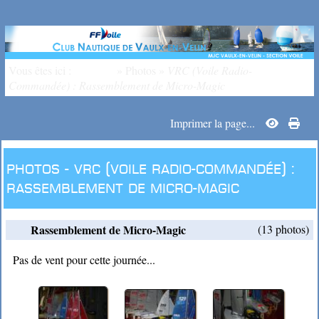
Vous êtes ici :
Accueil
»
Photos
»
VRC (Voile Radio-
Commandée) : Rassemblement de Micro-Magic
Imprimer la page...
Photos -
VRC (Voile Radio-Commandée) :
Rassemblement de Micro-Magic
Rassemblement de Micro-Magic
(13 photos)
Pas de vent pour cette journée...