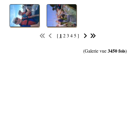
1
[
2
3
4
5
]
3450 fois
(Galerie vue
)