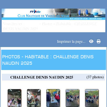
Vous êtes ici :
Accueil
»
Photos
»
Habitable : CHALLENGE
DENIS NAUDIN 2025
Imprimer la page...
Photos -
Habitable : CHALLENGE DENIS
NAUDIN 2025
CHALLENGE DENIS NAUDIN 2025
(37 photos)