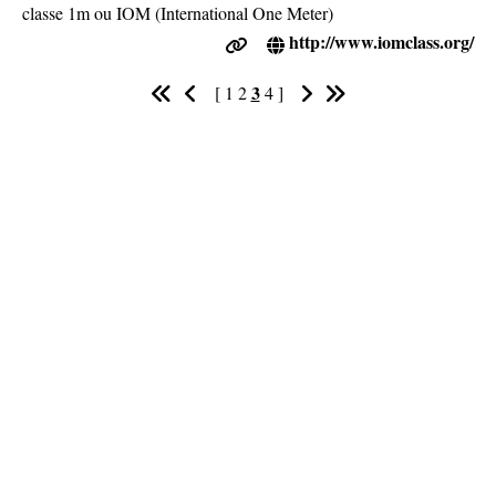
classe 1m ou IOM (International One Meter)
http://www.iomclass.org/
3
[
1
2
4
]