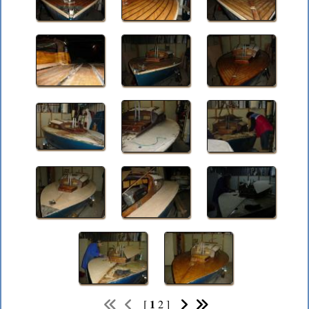
1
[
2
]