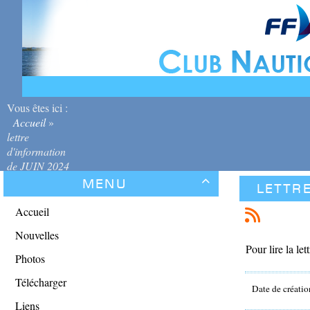
Vous êtes ici :
Accueil
»
lettre
d'information
de JUIN 2024
Menu

lettre
Accueil
Nouvelles
Pour lire la let
Photos
Télécharger
Date de créatio
Liens